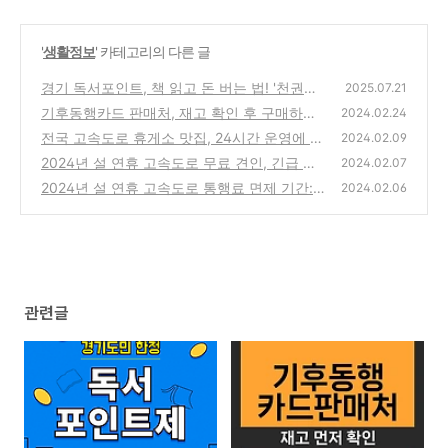
'
생활정보
' 카테고리의 다른 글
경기 독서포인트, 책 읽고 돈 버는 법! '천권으
2025.07.21
로' 독서포인트제
기후동행카드 판매처, 재고 확인 후 구매하세
(1)
2024.02.24
요.
전국 고속도로 휴게소 맛집, 24시간 운영에 로
(0)
2024.02.09
봇 셰프까지?
2024년 설 연휴 고속도로 무료 견인, 긴급 출
(0)
2024.02.07
동, 전기차 충전
2024년 설 연휴 고속도로 통행료 면제 기간:
(0)
2024.02.06
언제부터 언제까지?
(0)
관련글