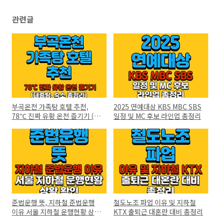
관련글
부곡온천 가족탕 호텔 추천,
2025 연예대상 KBS MBC SBS
78℃ 진짜 유황 온천 즐기기 (대
일정 및 MC 후보 라인업 총정리
중탕, 숙소 총정리)
준법운행 뜻, 지하철 준법운행
철도노조 파업 이유 및 지하철
이유 서울 지하철 운행현황 상황
KTX 출퇴근 대혼란 대비 총정리