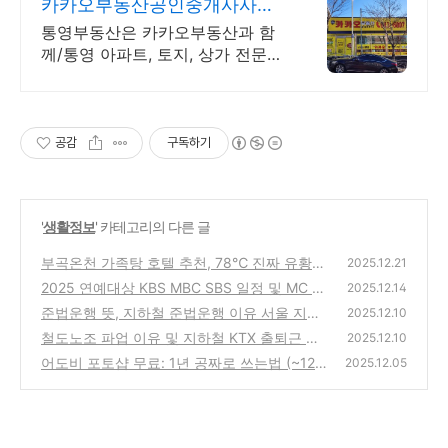
카카오부동산공인중개사사무
소 통영대표 카카오부동산
통영부동산은 카카오부동산과 함
께/통영 아파트, 토지, 상가 전문상
담부동산/책임중개
공감
구독하기
'
생활정보
' 카테고리의 다른 글
부곡온천 가족탕 호텔 추천, 78℃ 진짜 유황
2025.12.21
온천 즐기기 (대중탕, 숙소 총정리)
2025 연예대상 KBS MBC SBS 일정 및 MC 후
(0)
2025.12.14
보 라인업 총정리
준법운행 뜻, 지하철 준법운행 이유 서울 지하
(0)
2025.12.10
철 운행현황 상황 확인
철도노조 파업 이유 및 지하철 KTX 출퇴근 대
(0)
2025.12.10
혼란 대비 총정리
어도비 포토샵 무료: 1년 공짜로 쓰는법 (~12/
(0)
2025.12.05
8까지 신청 필수)
(0)