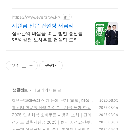
https://www.evergrow.kr/
광고
지원금 전문 컨설팅 저금리 정
책자금 지금 신청
심사관의 마음을 여는 방법 승인률
98% 실전 노하우로 컨설팅 도와드
립니다 승인율 97.8%, 정책자금 전
화 한 통으로 확인 가능합니다 !
4
구독하기
'
생활정보
' 카테고리의 다른 글
청년문화예술패스 한 눈에 보기 (혜택, 대상자,
2025.08.05
신청방법, 사용처)
땡처리 항공권 완벽 가이드｜긴급 특가 항공
(0)
2025.08.04
권, 지금 잡아야 할 타이밍은?
2025 민생회복 소비쿠폰 사용처 조회｜편의
(0)
2025.08.04
점부터 지역 가맹점까지 총정리
경기도 결혼지원금 2025｜최신 자격요건부터
(0)
2025.08.03
신청 팁까지 총정리
서울형 이음공제 신청 조건 총정리｜신청 전
(0)
2025.08.03