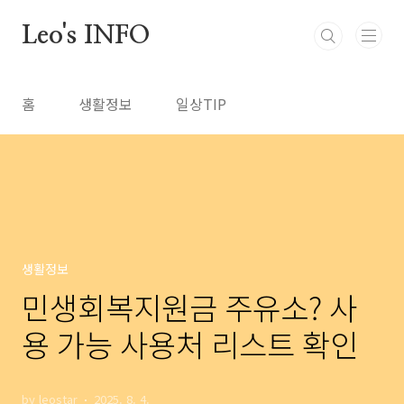
본문 바로가기
Leo's INFO
홈
생활정보
일상TIP
생활정보
민생회복지원금 주유소? 사
용 가능 사용처 리스트 확인
by leostar
2025. 8. 4.