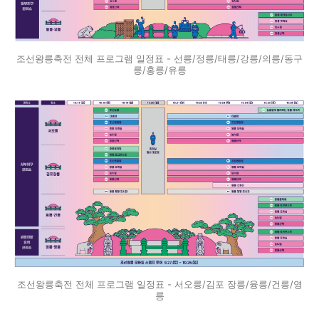
조선왕릉축전 전체 프로그램 일정표 - 선릉/정릉/태릉/강릉/의릉/동구
릉/홍릉/유릉
조선왕릉축전 전체 프로그램 일정표 - 서오릉/김포 장릉/융릉/건릉/영
릉