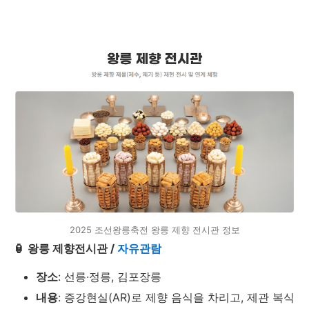
2025 조선왕릉축전 왕릉 제향 전시관 정보
🏮 왕릉 제향전시관 /
자유관람
장소
: 선릉·정릉, 김포장릉
내용
: 증강현실(AR)로 제향 음식을 차리고, 제관 복식