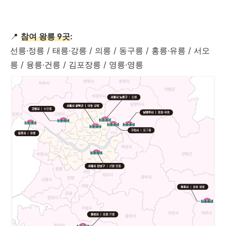
📍
참여 왕릉 9곳
:
선릉·정릉 / 태릉·강릉 / 의릉 / 동구릉 / 홍릉·유릉 / 서오
릉 / 융릉·건릉 / 김포장릉 / 영릉·영릉