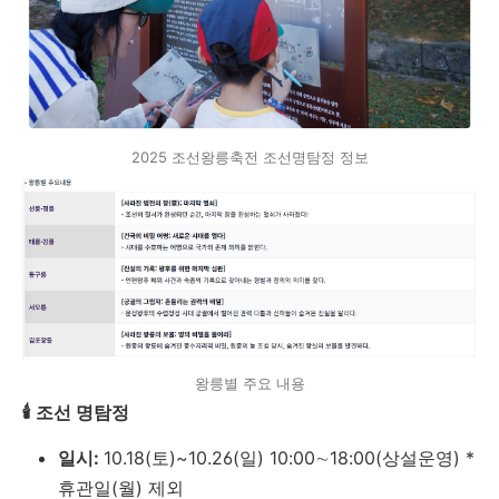
2025 조선왕릉축전 조선명탐정 정보
왕릉별 주요 내용
🕯️ 조선 명탐정
일시:
10.18(토)~10.26(일) 10:00∼18:00(상설운영) *
휴관일(월) 제외