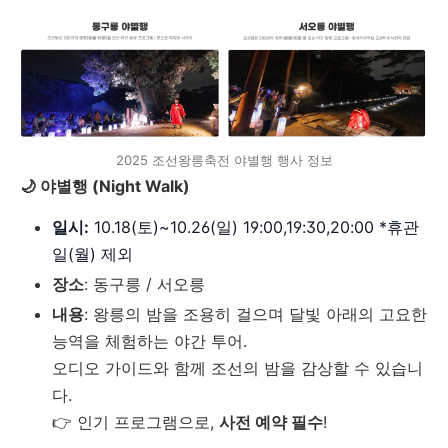
2025 조선왕릉축전 야별행 행사 정보
🌙 야별행 (Night Walk)
일시:
10.18(토)~10.26(일) 19:00,19:30,20:00 *휴관
일(월) 제외
장소
: 동구릉 / 서오릉
내용
: 왕릉의 밤을 조용히 걸으며 달빛 아래의 고요한
능역을 체험하는 야간 투어.
오디오 가이드와 함께 조선의 밤을 감상할 수 있습니
다.
👉 인기 프로그램으로,
사전 예약 필수
!