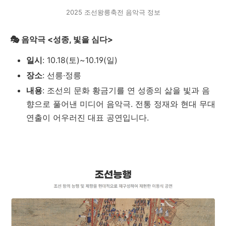
2025 조선왕릉축전 음악극 정보
🎭 음악극 <성종, 빛을 심다>
일시
: 10.18(토)~10.19(일)
장소
: 선릉·정릉
내용
: 조선의 문화 황금기를 연 성종의 삶을 빛과 음
향으로 풀어낸 미디어 음악극. 전통 정재와 현대 무대
연출이 어우러진 대표 공연입니다.