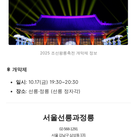
2025 조선왕릉축전 개막제 정보
🎇 개막제
일시
: 10.17(금) 19:30~20:30
장소
: 선릉·정릉 (선릉 정자각)