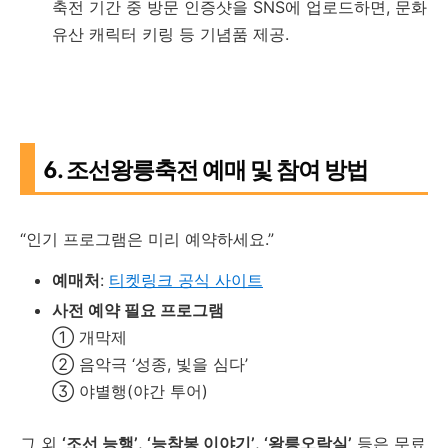
축전 기간 중 방문 인증샷을 SNS에 업로드하면, 문화
유산 캐릭터 키링 등 기념품 제공.
6. 조선왕릉축전 예매 및 참여 방법
“인기 프로그램은 미리 예약하세요.”
예매처
:
티켓링크 공식 사이트
사전 예약 필요 프로그램
① 개막제
② 음악극 ‘성종, 빛을 심다’
③ 야별행(야간 투어)
그 외
‘조선 능행’
,
‘능참봉 이야기’
,
‘왕릉오락실’
등은 무료