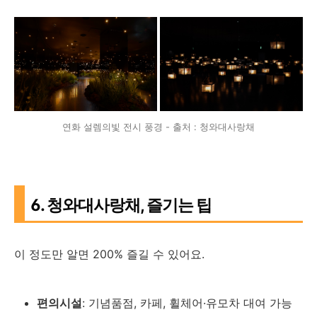
연화 설렘의빛 전시 풍경 - 출처 : 청와대사랑채
6. 청와대사랑채, 즐기는 팁
이 정도만 알면 200% 즐길 수 있어요.
편의시설
: 기념품점, 카페, 휠체어·유모차 대여 가능