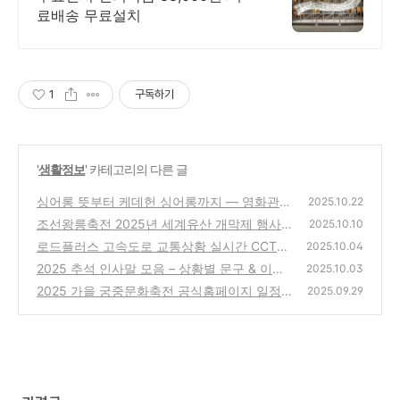
료배송 무료설치
1
구독하기
'
생활정보
' 카테고리의 다른 글
싱어롱 뜻부터 케데헌 싱어롱까지 — 영화관이
2025.10.22
무대가 되는 순간
조선왕릉축전 2025년 세계유산 개막제 행사
(0)
2025.10.10
프로그램 총정리
로드플러스 고속도로 교통상황 실시간 CCTV
(0)
2025.10.04
확인 방법 총정리
2025 추석 인사말 모음 – 상황별 문구 & 이미
(0)
2025.10.03
지 총정리
2025 가을 궁중문화축전 공식홈페이지 일정
(0)
2025.09.29
표 총정리
(0)