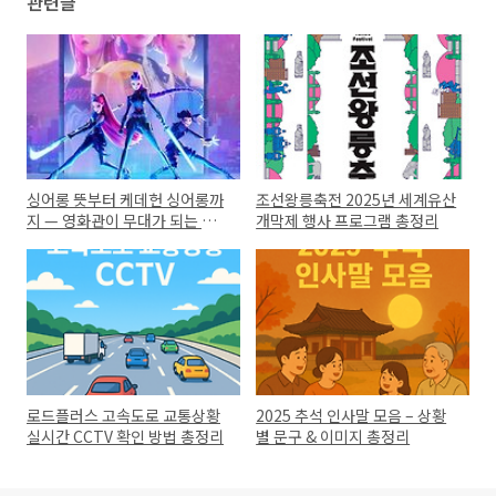
관련글
싱어롱 뜻부터 케데헌 싱어롱까
조선왕릉축전 2025년 세계유산
지 — 영화관이 무대가 되는 순
개막제 행사 프로그램 총정리
간
로드플러스 고속도로 교통상황
2025 추석 인사말 모음 – 상황
실시간 CCTV 확인 방법 총정리
별 문구 & 이미지 총정리