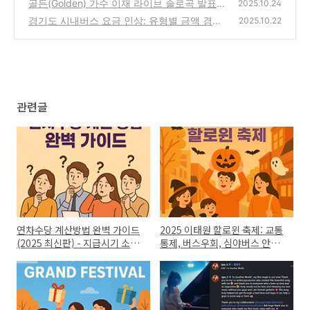
여행 쇼핑 혜택 총정리
골든(Golden) 가수 이재 라이브 솔로곡 발표 -
(0)
2025.10.24
In Another World
경기도 시내버스 요금 인상: 유형별 금액 경기
(0)
2025.10.22
패스 할인 총정리
(0)
관련글
연차수당 계산방법 완벽 가이드
2025 이태원 할로윈 축제: 교통
(2025 최신판) - 지급시기 소멸
통제, 버스우회, 심야버스 안전
시효
대책 총정리