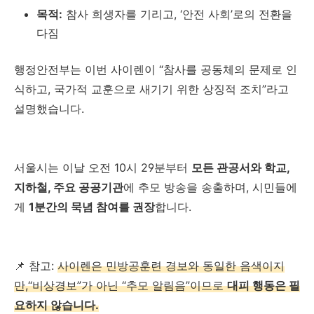
목적:
참사 희생자를 기리고, ‘안전 사회’로의 전환을
다짐
행정안전부는 이번 사이렌이 “참사를 공동체의 문제로 인
식하고, 국가적 교훈으로 새기기 위한 상징적 조치”라고
설명했습니다.
서울시는 이날 오전 10시 29분부터
모든 관공서와 학교,
지하철, 주요 공공기관
에 추모 방송을 송출하며, 시민들에
게
1분간의 묵념 참여를 권장
합니다.
📌 참고:
사이렌은 민방공훈련 경보와 동일한 음색이지
만,“비상경보”가 아닌 “추모 알림음”이므로
대피 행동은 필
요하지 않습니다.